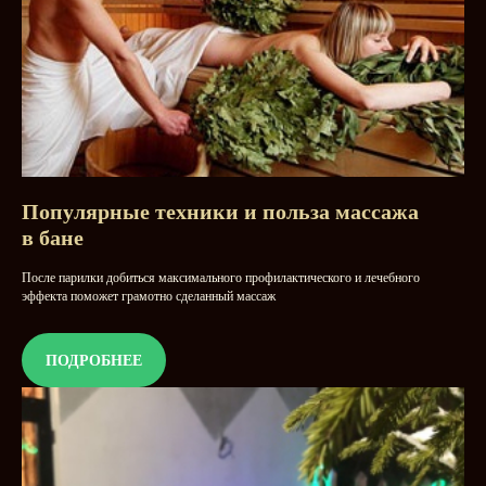
Акции
Филиалы
Меню
Сертификаты
О нас
Емеля Гранд
8-383-288-66-66
Единый справочный центр
Популярные техники и польза массажа
в бане
После парилки добиться максимального профилактического и лечебного
эффекта поможет грамотно сделанный массаж
ПОДРОБНЕЕ